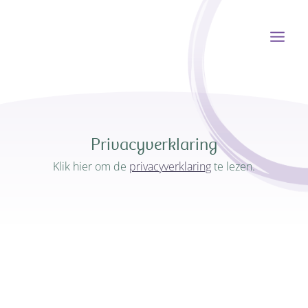
Ga
naar
de
inhoud
Privacyverklaring
Klik hier om de
privacyverklaring
te lezen.