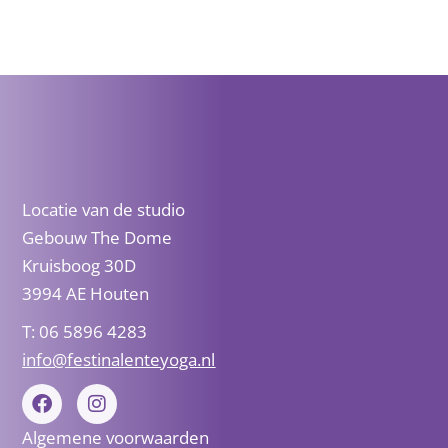
Locatie van de studio
Gebouw The Dome
Kruisboog 30D
3994 AE Houten
T: 06 5896 4283
info@festinalenteyoga.nl
F
I
a
n
c
s
Algemene voorwaarden